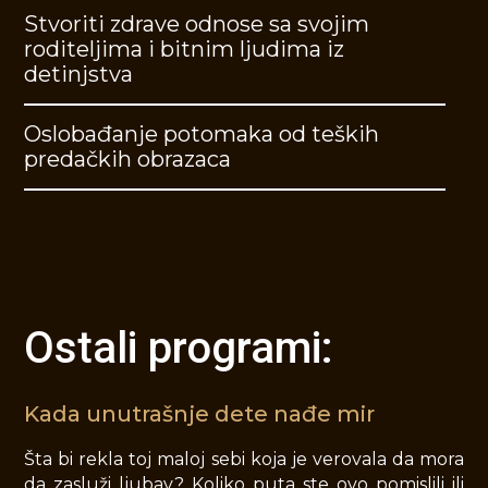
Stvoriti zdrave odnose sa svojim
roditeljima i bitnim ljudima iz
detinjstva
Oslobađanje potomaka od teških
predačkih obrazaca
Ostali programi:
Kada unutrašnje dete nađe mir
Šta bi rekla toj maloj sebi koja je verovala da mora
da zasluži ljubav?
Koliko puta ste ovo pomislili ili