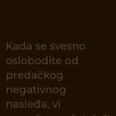
K
a
d
a
s
e
s
v
e
s
n
o
o
s
l
o
b
o
d
i
t
e
o
d
p
r
e
d
a
č
k
o
g
n
e
g
a
t
i
v
n
o
g
n
a
s
l
e
đ
a
,
v
i