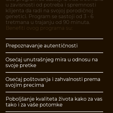
u
z
a
v
i
s
n
o
s
t
i
o
d
p
o
t
r
e
b
a
i
s
p
r
e
m
n
o
s
t
i
k
l
i
j
e
n
t
a
d
a
r
a
d
i
n
a
s
v
o
j
o
j
p
o
r
o
d
i
č
n
o
j
g
e
n
e
t
i
c
i
.
P
r
o
g
r
a
m
s
e
s
a
s
t
o
j
i
o
d
3
-
6
t
r
e
t
m
a
n
a
u
t
r
a
j
a
n
j
u
o
d
9
0
m
i
n
u
t
a
.
B
e
n
e
f
t
i
o
v
o
g
p
r
o
g
r
a
m
a
s
u
:
Prepoznavanje autentičnosti
Osećaj unutrašnjeg mira u odnosu na
svoje pretke
Osećaj poštovanja i zahvalnosti prema
svojim precima
Poboljšanje kvaliteta života kako za vas
tako i za vaše potomke