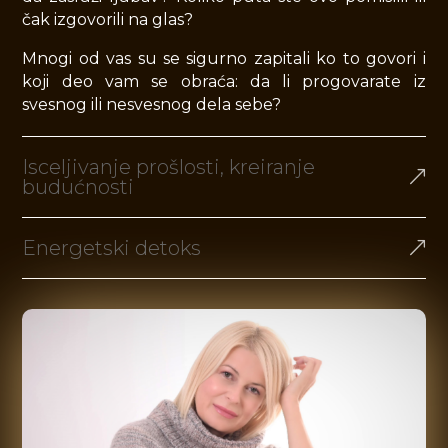
čak izgovorili na glas?
Mnogi od vas su se sigurno zapitali ko to govori i
koji deo vam se obraća: da li progovarate iz
svesnog ili nesvesnog dela sebe?
Isceljivanje prošlosti, kreiranje
budućnosti
Energetski detoks