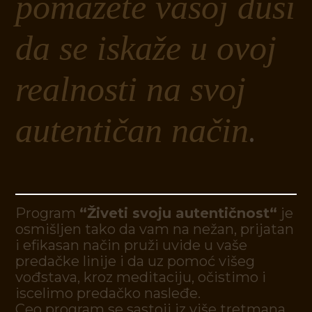
p
o
m
a
ž
e
t
e
v
a
š
o
j
d
u
š
i
d
a
s
e
i
s
k
a
ž
e
u
o
v
o
j
r
e
a
l
n
o
s
t
i
n
a
s
v
o
j
a
u
t
e
n
t
i
č
a
n
n
a
č
i
n
.
P
r
o
g
r
a
m
“
Ž
i
v
e
t
i
s
v
o
j
u
a
u
t
e
n
t
i
č
n
o
s
t
“
j
e
o
s
m
i
š
l
j
e
n
t
a
k
o
d
a
v
a
m
n
a
n
e
ž
a
n
,
p
r
i
j
a
t
a
n
i
e
f
k
a
s
a
n
n
a
č
i
n
p
r
u
ž
i
u
v
i
d
e
u
v
a
š
e
p
r
e
d
a
č
k
e
l
i
n
i
j
e
i
d
a
u
z
p
o
m
o
ć
v
i
š
e
g
v
o
đ
s
t
a
v
a
,
k
r
o
z
m
e
d
i
t
a
c
i
j
u
,
o
č
i
s
t
i
m
o
i
i
s
c
e
l
i
m
o
p
r
e
d
a
č
k
o
n
a
s
l
e
đ
e
.
C
e
o
p
r
o
g
r
a
m
s
e
s
a
s
t
o
j
i
i
z
v
i
š
e
t
r
e
t
m
a
n
a