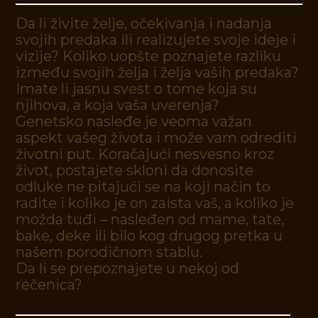
D
a
l
i
ž
i
v
i
t
e
ž
e
l
j
e
,
o
č
e
k
i
v
a
n
j
a
i
n
a
d
a
n
j
a
s
v
o
j
i
h
p
r
e
d
a
k
a
i
l
i
r
e
a
l
i
z
u
j
e
t
e
s
v
o
j
e
i
d
e
j
e
i
v
i
z
i
j
e
?
K
o
l
i
k
o
u
o
p
š
t
e
p
o
z
n
a
j
e
t
e
r
a
z
l
i
k
u
i
z
m
e
đ
u
s
v
o
j
i
h
ž
e
l
j
a
i
ž
e
l
j
a
v
a
š
i
h
p
r
e
d
a
k
a
?
I
m
a
t
e
l
i
j
a
s
n
u
s
v
e
s
t
o
t
o
m
e
k
o
j
a
s
u
n
j
i
h
o
v
a
,
a
k
o
j
a
v
a
š
a
u
v
e
r
e
n
j
a
?
G
e
n
e
t
s
k
o
n
a
s
l
e
đ
e
j
e
v
e
o
m
a
v
a
ž
a
n
a
s
p
e
k
t
v
a
š
e
g
ž
i
v
o
t
a
i
m
o
ž
e
v
a
m
o
d
r
e
d
i
t
i
ž
i
v
o
t
n
i
p
u
t
.
K
o
r
a
č
a
j
u
ć
i
n
e
s
v
e
s
n
o
k
r
o
z
ž
i
v
o
t
,
p
o
s
t
a
j
e
t
e
s
k
l
o
n
i
d
a
d
o
n
o
s
i
t
e
o
d
l
u
k
e
n
e
p
i
t
a
j
u
ć
i
s
e
n
a
k
o
j
i
n
a
č
i
n
t
o
r
a
d
i
t
e
i
k
o
l
i
k
o
j
e
o
n
z
a
i
s
t
a
v
a
š
,
a
k
o
l
i
k
o
j
e
m
o
ž
d
a
t
u
đ
i
–
n
a
s
l
e
đ
e
n
o
d
m
a
m
e
,
t
a
t
e
,
b
a
k
e
,
d
e
k
e
i
l
i
b
i
l
o
k
o
g
d
r
u
g
o
g
p
r
e
t
k
a
u
n
a
š
e
m
p
o
r
o
d
i
č
n
o
m
s
t
a
b
l
u
.
D
a
l
i
s
e
p
r
e
p
o
z
n
a
j
e
t
e
u
n
e
k
o
j
o
d
r
e
č
e
n
i
c
a
?